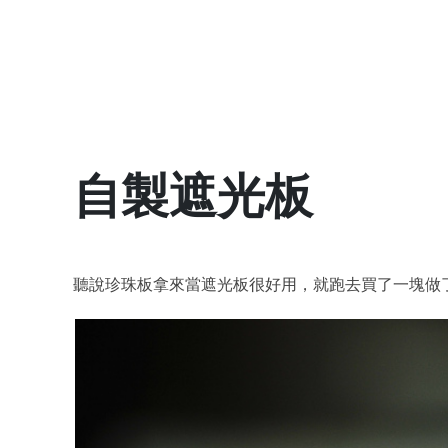
自製遮光板
聽說珍珠板拿來當遮光板很好用，就跑去買了一塊做了