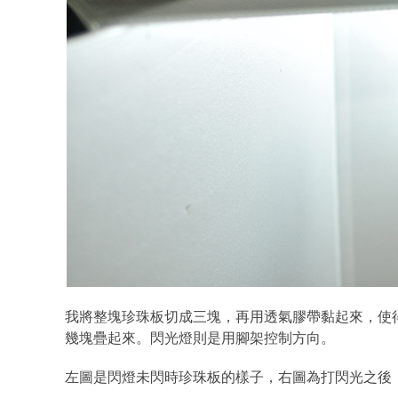
我將整塊珍珠板切成三塊，再用透氣膠帶黏起來，使
幾塊疊起來。閃光燈則是用腳架控制方向。
左圖是閃燈未閃時珍珠板的樣子，右圖為打閃光之後