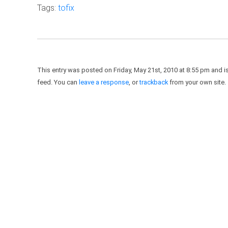
Tags:
tofix
This entry was posted on Friday, May 21st, 2010 at 8:55 pm and is
feed. You can
leave a response
, or
trackback
from your own site.