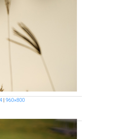
4
|
960×800