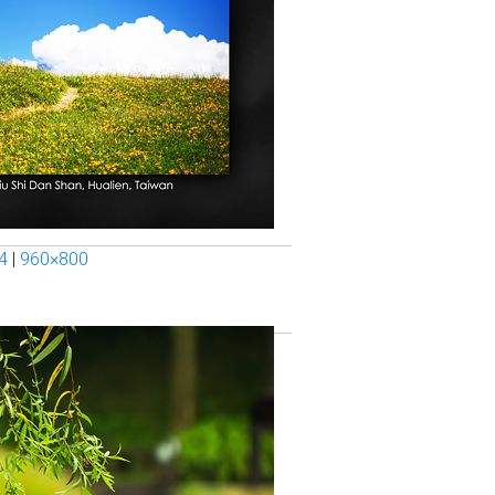
4
|
960×800