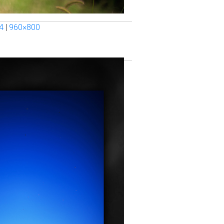
4
|
960×800