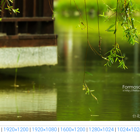
|
1920×1200
|
1920×1080
|
1600×1200
|
1280×1024
|
1024×102