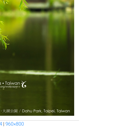
4
|
960×800