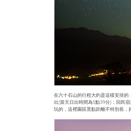
在六十石山的行程大約是這樣安排的
出(當天日出時間為5點39分)；回
玩的，這裡園區景點距離不特別長，