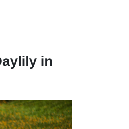
lily in