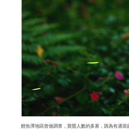
鯉魚潭地區曾做調查，賞螢人數的多寡，因為有適當