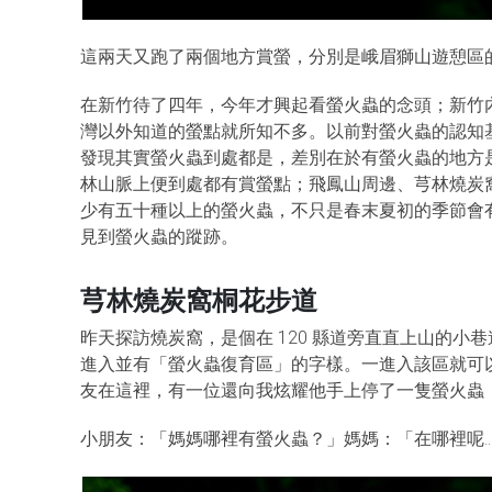
這兩天又跑了兩個地方賞螢，分別是峨眉獅山遊憩區
在新竹待了四年，今年才興起看螢火蟲的念頭；新竹
灣以外知道的螢點就所知不多。以前對螢火蟲的認知
發現其實螢火蟲到處都是，差別在於有螢火蟲的地方
林山脈上便到處都有賞螢點；飛鳳山周邊、芎林燒炭
少有五十種以上的螢火蟲，不只是春末夏初的季節會有
見到螢火蟲的蹤跡。
芎林燒炭窩桐花步道
昨天探訪燒炭窩，是個在 120 縣道旁直直上山的
進入並有「螢火蟲復育區」的字樣。一進入該區就可
友在這裡，有一位還向我炫耀他手上停了一隻螢火蟲
小朋友：「媽媽哪裡有螢火蟲？」媽媽：「在哪裡呢…」