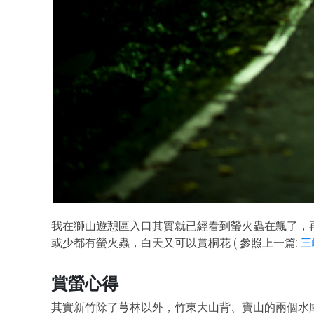
我在獅山遊憩區入口其實就已經看到螢火蟲在飄了，
或少都有螢火蟲，白天又可以賞桐花 ( 參照上一篇:
三
賞螢心得
其實新竹除了芎林以外，竹東大山背、寶山的兩個水