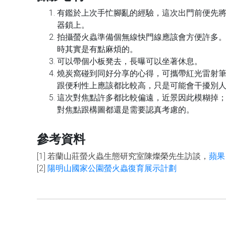
有鑑於上次手忙腳亂的經驗，這次出門前便先
器鎖上。
拍攝螢火蟲準備個無線快門線應該會方便許多
時其實是有點麻煩的。
可以帶個小板凳去，長曝可以坐著休息。
燒炭窩碰到同好分享的心得，可攜帶紅光雷射
跟便利性上應該都比較高，只是可能會干擾別
這次對焦點許多都比較偏遠，近景因此模糊掉
對焦點跟構圖都還是需要認真考慮的。
參考資料
[1] 若蘭山莊螢火蟲生態研究室陳燦榮先生訪談，
蘋果
[2]
陽明山國家公園螢火蟲復育展示計劃