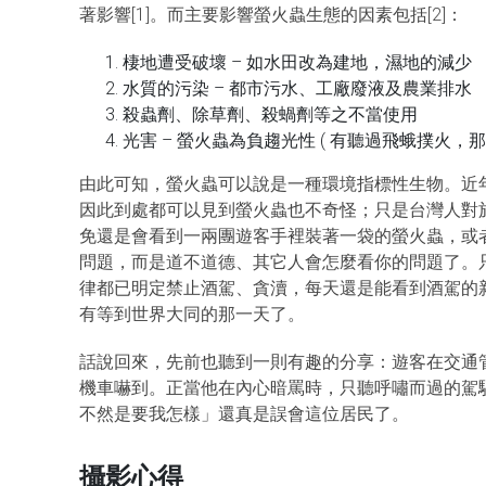
著影響[1]。而主要影響螢火蟲生態的因素包括[2]：
棲地遭受破壞 – 如水田改為建地，濕地的減少
水質的污染 – 都市污水、工廠廢液及農業排水
殺蟲劑、除草劑、殺蝸劑等之不當使用
光害 – 螢火蟲為負趨光性 ( 有聽過飛蛾撲火
由此可知，螢火蟲可以說是一種環境指標性生物。近
因此到處都可以見到螢火蟲也不奇怪；只是台灣人對
免還是會看到一兩團遊客手裡裝著一袋的螢火蟲，或
問題，而是道不道德、其它人會怎麼看你的問題了。
律都已明定禁止酒駕、貪瀆，每天還是能看到酒駕的
有等到世界大同的那一天了。
話說回來，先前也聽到一則有趣的分享：遊客在交通
機車嚇到。正當他在內心暗罵時，只聽呼嘯而過的駕
不然是要我怎樣」還真是誤會這位居民了。
攝影心得