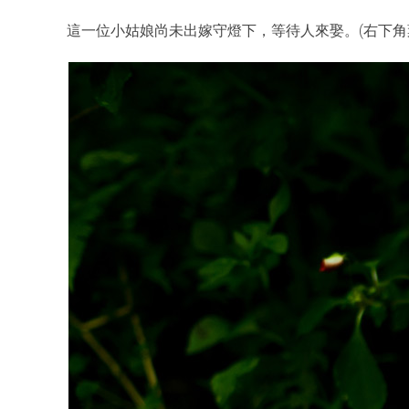
這一位小姑娘尚未出嫁守燈下，等待人來娶。(右下角