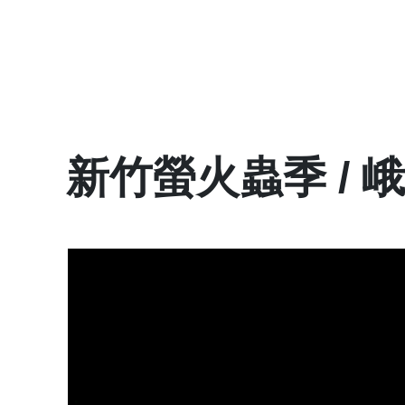
新竹螢火蟲季 /