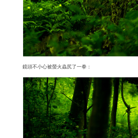
鏡頭不小心被螢火蟲尻了一拳：