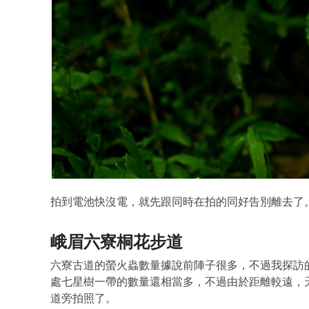
拍到電池快沒電，就先跟同時在拍的同好告別離去了
峨眉六寮桐花步道
六寮古道的螢火蟲數量據說前陣子很多，不過我探訪
處七星樹一帶的數量還相當多，不過由於距離較遠，
道旁拍照了。