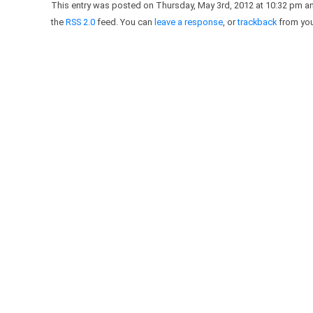
This entry was posted on Thursday, May 3rd, 2012 at 10:32 pm an
the
RSS 2.0
feed. You can
leave a response
, or
trackback
from you