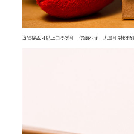
這裡據說可以上白墨燙印，價錢不菲，大量印製較能