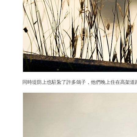
同時堤防上也駐紮了許多鴿子，他們晚上住在高架道