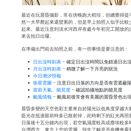
最近在玩晨昏攝影，常在傍晚跑大稻埕，但總覺得提
然一大早爬起來還蠻累的，但是早上拍照人似乎比較
起來。最近注意到淡水河西岸有處今年初完工開放的
來去拍日出囉。
在準備出門前去拍照之前，有一些事情是要注意的：
日出沒時刻表
– 確定日出沒時間以免錯過日出
月出沒時刻表
– 稍微了解一下月亮的狀況
今日潮汐預報
衛星雲圖
– 注意日出日落的方向是否有雲遮蔽
當前天氣、能見度
– 確認拍攝地點的能見度
颱風情報
– 颱風前後常會有美麗的晨昏景色出
晨昏多變的天空色彩主要來自於陽光以低角度穿越大
藍光在抵達眼前時多已散射掉，此時剩下的紅光再照
日落後十五分鐘內出現，若空氣濕度較高或塵埃較多
台灣西方、東方上空的雲層，預先了解是否有機會看