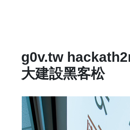
g0v.tw hacka
大建設黑客松