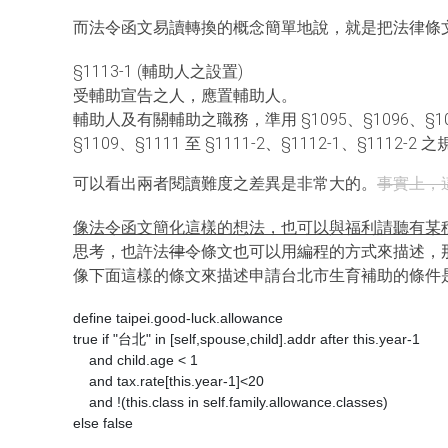
而法令函文易讀轉換的概念簡單地說，就是把法律條
§1113-1 (輔助人之設置)
受輔助宣告之人，應置輔助人。
輔助人及有關輔助之職務，準用 §1095、§1096、§1098 I
§1109、§1111 至 §1111-2、§1112-1、§1112-2 
可以看出兩者閱讀難度之差異是非常大的。
事實上，
像法令函文簡化這樣的想法，也可以與福利請聽有某
思考，也許法
律
令條文也可以用編程的方式來描述，
像下面這樣的條文來描述申請台北市生育補助的條件
define taipei.good-luck.allowance

true if "台北" in [self,spouse,child].addr after this.year-1 

    and child.age < 1 

    and tax.rate[this.year-1]<20 

    and !(this.class in self.family.allowance.classes)

else false