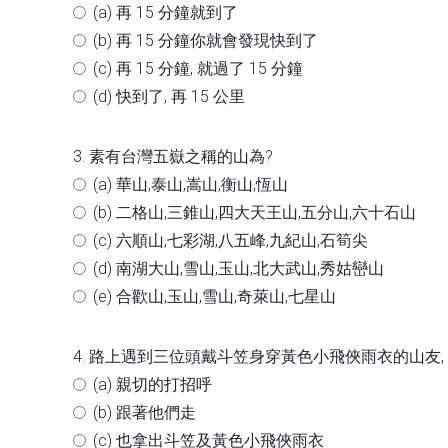
(a) 再 15 分鐘就到了
(b) 再 15 分鐘你就會發現快到了
(c) 再 15 分鐘, 就過了 15 分鐘
(d) 快到了, 再 15 公里
3. 素有台灣五嶽之稱的山為?
(a) 華山,泰山,嵩山,衡山,恆山
(b) 二格山,三錐山,四大天王山,五分山,六十石山
(c) 六順山,七彩湖,八五峰,九紀山,石筍尖
(d) 南湖大山,雪山,玉山,北大武山,秀姑巒山
(e) 合歡山,玉山,雪山,奇萊山,七星山
4. 路上遇到三位頭戴斗笠身穿黃色小飛俠雨衣的山友,
(a) 親切的打招呼
(b) 跟著他們走
(c) 也拿出斗笠及黃色小飛俠雨衣