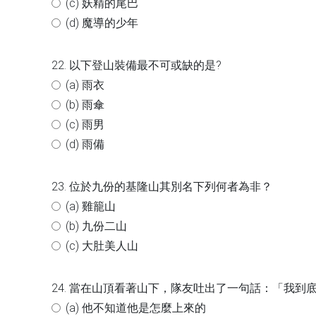
(c) 妖精的尾巴
(d) 魔導的少年
22. 以下登山裝備最不可或缺的是?
(a) 雨衣
(b) 雨傘
(c) 雨男
(d) 雨備
23. 位於九份的基隆山其別名下列何者為非？
(a) 雞籠山
(b) 九份二山
(c) 大肚美人山
24. 當在山頂看著山下，隊友吐出了一句話：「我
(a) 他不知道他是怎麼上來的