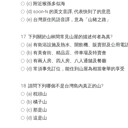
(c) 附近猴孫多似海
(d) soon-hi 的英文音譯, 代表快到了的意思
(e) 台灣原住民語音譯，意為「山豬之路」
17. 下列關於山林間常見山屋的描述何者為真?
(a) 有衛浴設施及熱水、開飲機、販賣部及公用電
(b) 有美食街、精品店、停車場及特賣會
(c) 有兩人房、四人房、八人通舖及餐廳
(d) 常須事先訂位，能住到山屋為相當奢華的享受
18. 請問下列哪個不是台灣島內真正的山?
(a) 枕頭山
(b) 橘子山
(c) 那是山
(d) 這是山