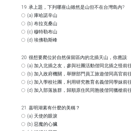
19. 承上題，下列哪座山雖然是山但不在台灣島內?
(a) 庫哈諾辛山
(b) 布拉克桑山
(c) 穆特勒布山
(d) 埃佛勒斯峰
20. 很想要爬位於自然保留區內的北插天山，你應該:
(a) 加入北插之友，參與社團活動偕同北插之怪前
(b) 加入政府機關，舉辦部門員工旅遊偕同高官前
(c) 加入學校社團，利用研究教育名義偕同學妹前
(d) 加入部落族群，歸順原住民同胞後偕同獵槍前
21. 嘉明湖素有什麼的美稱？
(a) 天使的眼淚
(b) 惡魔的心臟