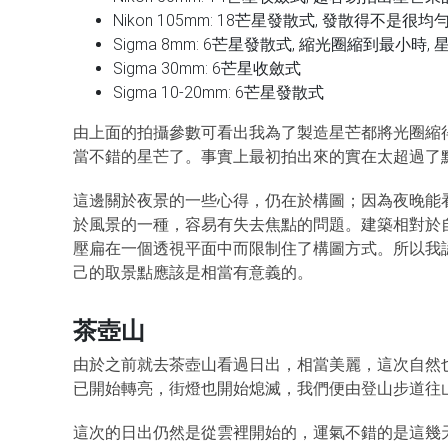
Nikon 105mm: 18芒星發散式, 發散得不是很均
Sigma 8mm: 6芒星發散式, 縮光圈縮到最小
Sigma 30mm: 6芒星收斂式
Sigma 10-20mm: 6芒星發散式
由上面的拍攝參數可看出我為了製造星芒都將光圈縮得很小，但 N
當不錯的星芒了。事實上最初拍出來的實在太超過了
這邊關於夜景的一些心得，仍在於構圖；因為夜晚能
於風景的一種，容易有失去焦點的問題。建築相對於
壓扁在一個透視平面中而限制住了構圖方式。所以我
己的取景點應該是相當有意義的。
茶壺山
由於之前就去茶壺山看過日出，相當美麗，這次自然
已開始轉亮，街燈也開始熄滅，我們便由登山步道往
這次的日出仍然是從雲裡開始的，運氣不錯的是這幾