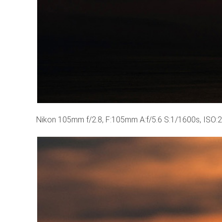
Nikon 105mm f/2.8, F:105mm A:f/5.6 S:1/1600s, ISO: