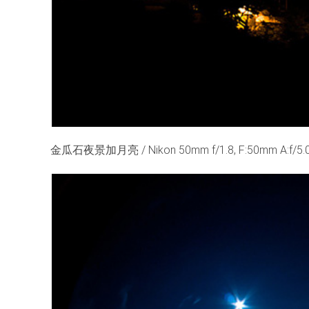
金瓜石夜景加月亮 / Nikon 50mm f/1.8, F:50mm A:f/5.0 