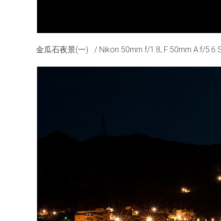
金瓜石夜景(一) / Nikon 50mm f/1.8, F:50mm A:f/5.6 S