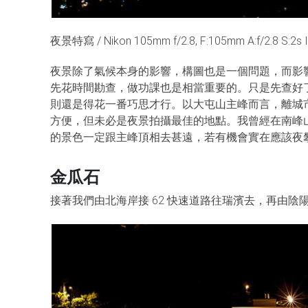
夜景特寫 / Nikon 105mm f/2.8, F:105mm A:f/2.8 S:2s 
夜景除了氣候本身的影響，構圖也是一個問題，而影
先花時間勘查，做功課也是相當重要的。只是先查好
則還是得花一番巧思才行。以大屯山主峰而言，離城
方便，但未必是夜景拍攝最佳的地點。我曾經在南峰
的景色一定跟主峰頂相去甚遠，若有機會實在應該夜
金瓜石
接著我們由北海岸接 62 快速道路往瑞濱去，再由