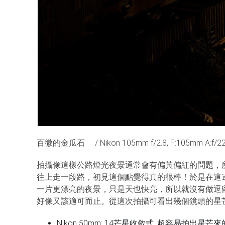
百微的金瓜石 / Nikon 105mm f/2.8, F:105mm A:f/22 
拍攝像這樣公路燈光夜景通常會有偏黃偏紅的問題，所
往上走一段路，初見這個點覺得真的很棒！於是在這
一片更漂亮的夜景，只是天也快亮，所以就沒有做逗
好像又該適可而止。從這次拍攝可看出幾個鏡頭的星
Nikon 50mm: 14芒星收斂式, 超容易拍出