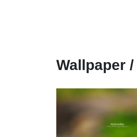
Wallpaper / 