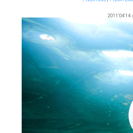
2011’04’14 /