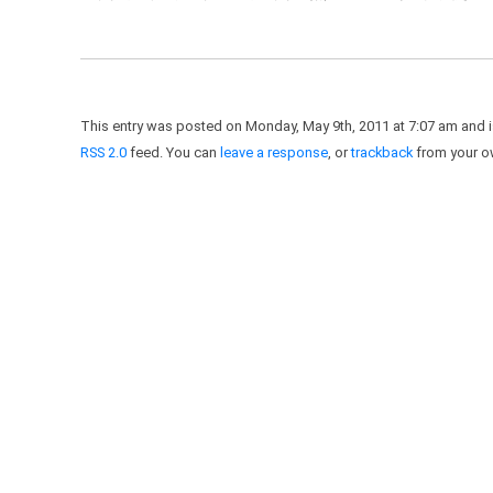
This entry was posted on Monday, May 9th, 2011 at 7:07 am and i
RSS 2.0
feed. You can
leave a response
, or
trackback
from your ow