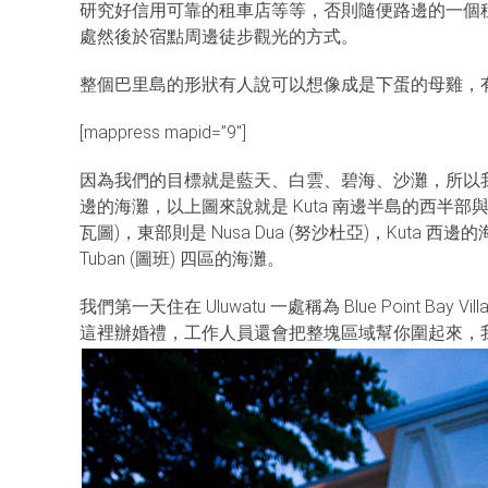
研究好信用可靠的租車店等等，否則隨便路邊的一個
處然後於宿點周邊徒步觀光的方式。
整個巴里島的形狀有人說可以想像成是下蛋的母雞，
[mappress mapid=”9″]
因為我們的目標就是藍天、白雲、碧海、沙灘，所以
邊的海灘，以上圖來說就是 Kuta 南邊半島的西半部與東
瓦圖)，東部則是 Nusa Dua (努沙杜亞)，Kuta 西邊的海灘則
Tuban (圖班) 四區的海灘。
我們第一天住在 Uluwatu 一處稱為 Blue Point B
這裡辦婚禮，工作人員還會把整塊區域幫你圍起來，