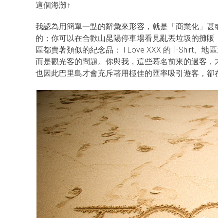
這個海灘↑
我認為用簡單一點的辭彙來形容，就是「商業化」甚
的；你可以在合歡山昆陽停車場看見亂丟垃圾的攤販
區都賣著類似的紀念品： I Love XXX 的 T-S
而是觀光客的問題。你與我，這些慕名前來的過客，
也因此巴里島才會充斥著用極佳的匯率吸引遊客，卻