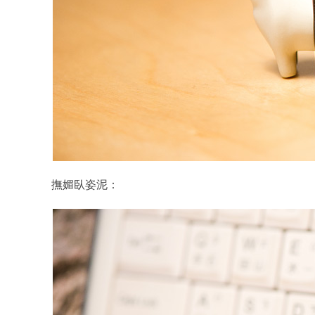
撫媚臥姿泥：