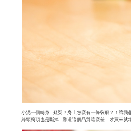
小泥一個轉身… 疑疑？身上怎麼有一條裂痕？！讓
綠頭鴨頭也是斷掉… 難道這個品質這麼差，才買來就