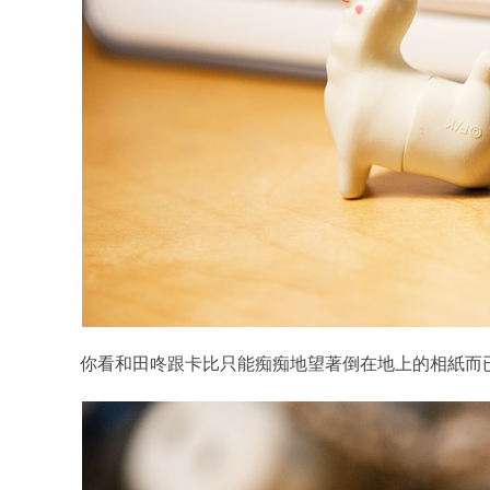
你看和田咚跟卡比只能痴痴地望著倒在地上的相紙而