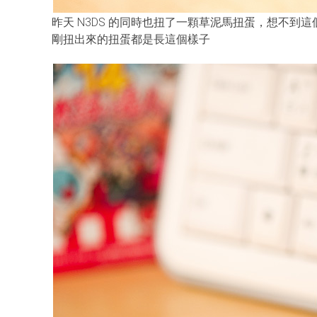
昨天 N3DS 的同時也扭了一顆草泥馬扭蛋，想不到
剛扭出來的扭蛋都是長這個樣子