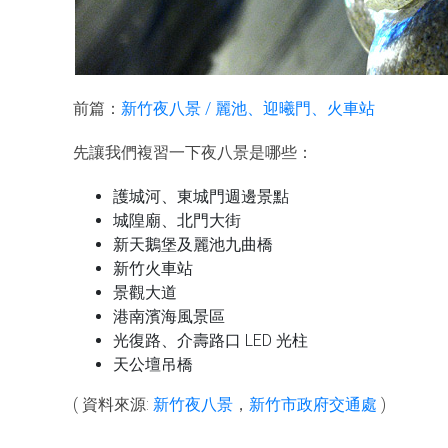
前篇：
新竹夜八景 / 麗池、迎曦門、火車站
先讓我們複習一下夜八景是哪些：
護城河、東城門週邊景點
城隍廟、北門大街
新天鵝堡及麗池九曲橋
新竹火車站
景觀大道
港南濱海風景區
光復路、介壽路口 LED 光柱
天公壇吊橋
( 資料來源:
新竹夜八景
，
新竹市政府交通處
)