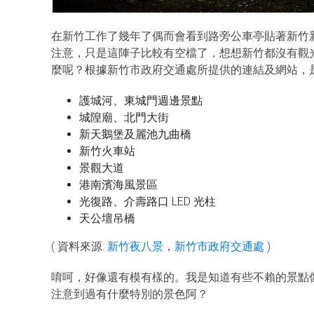
在新竹工作了幾年了偶而會看到路旁公車亭貼著新竹
注意，只是這陣子比較有空檔了，想想新竹都沒有觀
麼呢？根據新竹市政府交通處所提供的連結及網站，
護城河、東城門週邊景點
城隍廟、北門大街
新天鵝堡及麗池九曲橋
新竹火車站
景觀大道
港南濱海風景區
光復路、介壽路口 LED 光柱
天公壇吊橋
( 資料來源:
新竹夜八景
，
新竹市政府交通處
)
唷呵，好像還有模有樣的。我是知道有些不賴的景點
注意到過有什麼特別的景色阿？