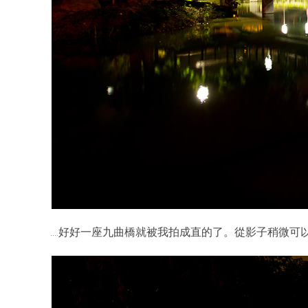
….好好一座九曲橋就被我拍成直的了。從影子稍微可