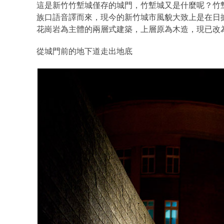
這是新竹竹塹城僅存的城門，竹塹城又是什麼呢？竹塹
族口語音譯而來，現今的新竹城市風貌大致上是在日據
花崗岩為主體的兩層式建築，上層原為木造，現已改
從城門前的地下道走出地底