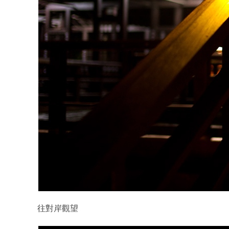
往對岸觀望