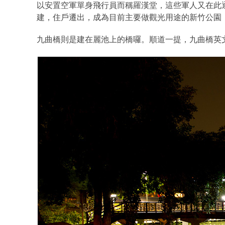
以安置空軍單身飛行員而稱羅漢堂，這些軍人又在此
建，住戶遷出，成為目前主要做觀光用途的新竹公園
九曲橋則是建在麗池上的橋囉。順道一提，九曲橋英文寫做 