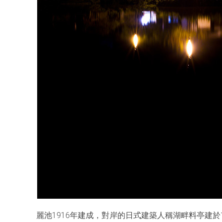
麗池1916年建成，對岸的日式建築人稱湖畔料亭建於