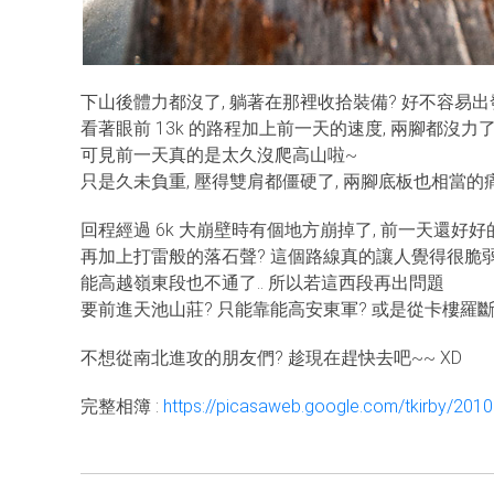
下山後體力都沒了, 躺著在那裡收拾裝備? 好不容易出
看著眼前 13k 的路程加上前一天的速度, 兩腳都沒力
可見前一天真的是太久沒爬高山啦~
只是久未負重, 壓得雙肩都僵硬了, 兩腳底板也相當的
回程經過 6k 大崩壁時有個地方崩掉了, 前一天還好好
再加上打雷般的落石聲? 這個路線真的讓人覺得很脆弱
能高越嶺東段也不通了.. 所以若這西段再出問題
要前進天池山莊? 只能靠能高安東軍? 或是從卡樓羅
不想從南北進攻的朋友們? 趁現在趕快去吧~~ XD
完整相簿 :
https://picasaweb.google.com/tkirby/201