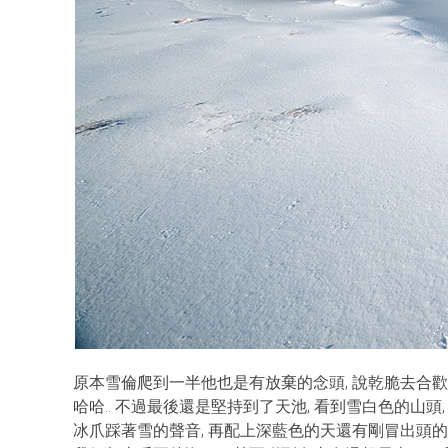
原本雪倫爬到一半他也是有放棄的念頭, 說乾脆去合
哈哈.. 不過最後還是堅持到了天池, 看到雪白色的山頭
冰爪踩著雪的聲音, 再配上深藍色的天還有剛冒出頭