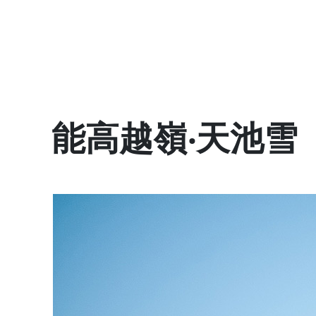
能高越嶺‧天池雪