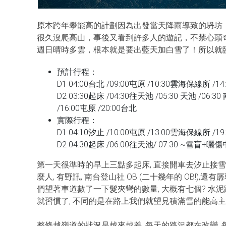
原本跨年攀能高的計劃因為出發當天降雨導致的坍坊
很久沒爬高山，事後又看到許多人的遊記，不禁心頭
週日晴時多雲，根本就是要出藍天加白雪了！所以就
預計行程：
D1 04:00台北 /09:00屯原 /10:30雲海保線所 /1
D2 03:30起床 /04:30往天池 /05:30 天池 /06:
/16:00屯原 /20:00台北
實際行程：
D1 04:10汐止 /10:00屯原 /13:00雲海保線所 /1
D2 04:30起床 /06:00往天池/ 07:30 ~雪盲+曬傷中~
第一天很準時的早上三點多起床, 直接開車去汐止接雪
麼人, 有野訊, 南台登山社 OB (二十幾年的 OB!)
們望著車道數了一下髮夾彎的數量, 大概有七個? 水
就習慣了, 不同的是在路上我們就望見積滿雪的能高主
整條越嶺道的狀況是越來越差, 每天的路況都在改變,