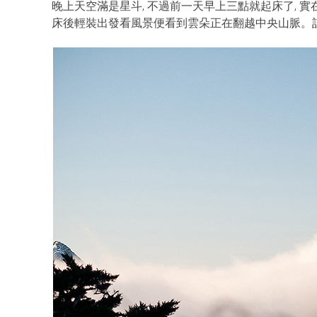
晚上天空滿是星斗, 不過前一天早上三點就起床了, 實
床後輕裝出發看風景便看到雲朵正在翻越中央山脈。記