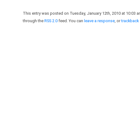
This entry was posted on Tuesday, January 12th, 2010 at 10:03 a
through the
RSS 2.0
feed. You can
leave a response
, or
trackback