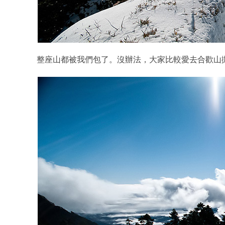
整座山都被我們包了。沒辦法，大家比較愛去合歡山拋錨