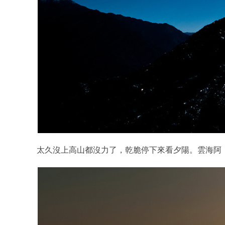
太久沒上高山都沒力了，乾脆停下來看夕陽。雲海阿