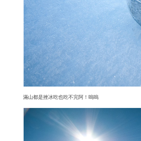
滿山都是挫冰吃也吃不完阿！嗚嗚