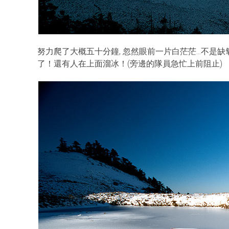
努力爬了大概五十分鐘, 忽然眼前一片白茫茫…不是
了！還有人在上面溜冰！(旁邊的隊員急忙上前阻止)