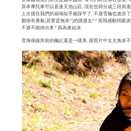
原本摩托車可以直達天池山莊, 現在也得分成三段前
上次擋住我們的崩塌似乎被踩平了, 不過雪倫也進步了
都很有勇氣(其實是無奈?)的跳過去?? 害我感動得眼
不過不能掉出來? 因為會結冰
雲海保線所前的楓紅還是一樣美, 跟照片中女主角差