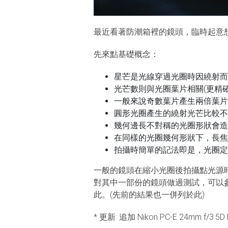
最近看著防潮箱裡的鏡頭，臨時起意
先來點基礎概念：
星芒是光線穿過光圈時因繞射而
光芒數則與光圈葉片相關(更精
一般來說奇數葉片產生兩倍葉片
圓形光圈產生的繞射光芒比較不
幾何邊長不對稱的光圈形狀會造
在同樣的光圈幾何形狀下，長焦
拍攝時簡單的記法即是，光圈定
一般的鏡頭在縮小光圈後拍攝點光源
對其中一部份的鏡頭做過測試，可以參
此。(先前的結果也一併列於此)
* 更新: 追加 Nikon PC-E 24mm f/3.5