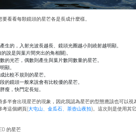
想要看看每顆鏡頭的星芒各是長成什麼樣。
產生的，入射光波長越長、鏡頭光圈越小則繞射越明顯。
確的說是與葉片間夾出的角相關)。
數的光芒，偶數則產生與葉片數同數量的星芒。
明顯。
成比較不規則的星芒。
段的鏡頭一般來說會有比較優的星芒。
胖瘦，快門定長短。
時多半會出現星芒的現象，因此我認為星芒的型態應該也可以視
考這個網頁(
大屯山、金瓜石、茶壺山夜拍
)。這次則是使用其
D ED 的星芒