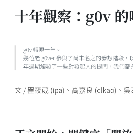
十年觀察：g0v 
g0v 轉眼十年。
幾位老 g0ver 參與了尚未名之的發想階
年週期觸發了一些對發起人的提問，我們都有一點感
文 / 瞿筱葳 (ipa)、高嘉良 (clkao