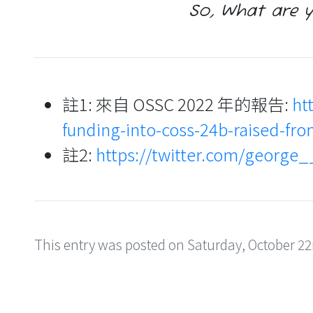
So, What are 
註1: 來自 OSSC 2022 年的報告:
ht
funding-into-coss-24b-raised-fr
註2:
https://twitter.com/georg
This entry was posted on Saturday, October 22