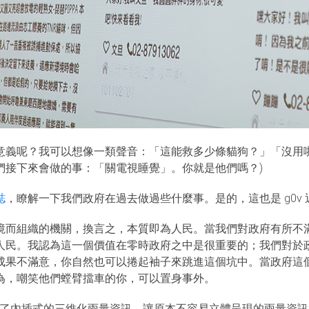
e」 沒有意義呢？我可以想像一類聲音：「這能救多少條貓狗？」「
們接下來會做的事：「關電視睡覺」。你就是他們嗎？)
誌
，瞭解一下我們政府在過去做過些什麼事。是的，這也是 g0v
境而組織的機關，換言之，本質即為人民。當我們對政府有所不
人民。我認為這一個價值在零時政府之中是很重要的；我們對於
成果不滿意，你自然也可以捲起袖子來跳進這個坑中。當政府這
為，嘲笑他們螳臂擋車的你，可以置身事外。
客松建立了內插式的三維化雨量資訊，讓原本不容易立體呈現的雨量