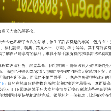
名為國民大會的黑客松。
至今已舉辦了五次的活動，催生了許多有趣的專案，包括 404
器)、福利請聽、萌典、路見不平、求職小幫手等等。其中有許多
易了解自己應享有的福利，求職小幫手讓所有的求職者很容易就
：寫程式改造社會、鍵盤革命、阿宅救國 – 曾聽過有人覺得我們
。我想也許是因為”改造”, “揭露” 等等的字眼讓大家感到不安
「
我們有所不滿，而我們不怕弄髒手
」。也許你會覺得對政府的
me
」目的在於讓各動物收容所的流浪動物更容易曝光，進而提高
起人 jslee 因為這陣子狂犬病的疫情蔓延擔心會讓這些生命
夠找到同伴更快地把網站完成。很單純的一個初衷，比起純粹在