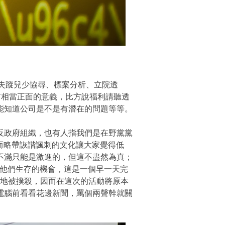
 失蹤兒少協尋、標案分析、立院透
有相當正面的意義，比方說福利請聽透
能知道公司是不是有潛在的問題等等。
是反政府組織，也有人指我們是在野黨黨
，而略帶詼諧諷刺的文化讓大家覺得低
不滿只能是激進的，但這不盡然為真；
他們生存的機會，這是一個早一天完
更快地被撲殺，因而在這次的活動將原本
電腦前看看花邊新聞，罵個兩聲幹就關