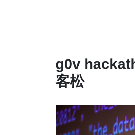
g0v hac
客松