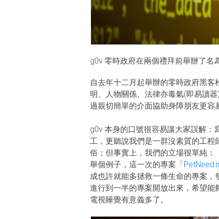
g0v 零時政府在兩個禮拜前舉辦了
自去年十二月起舉辦的零時政府黑客松
明、人物關係、法律亦毒氣(即易讀
過親切簡單的介面協助身障朋友更容
g0v 本身的口號很容易讓大家誤解
工，更聽說我們是一群沒素質的工程師
俗；但事實上，我們的立場很單純：
舉個例子，這一次的專案「
PetNeed.
成也許就能多拯救一條生命的專案，發
進行到一半的專案開放出來，希望能
電視睡覺有意義多了。