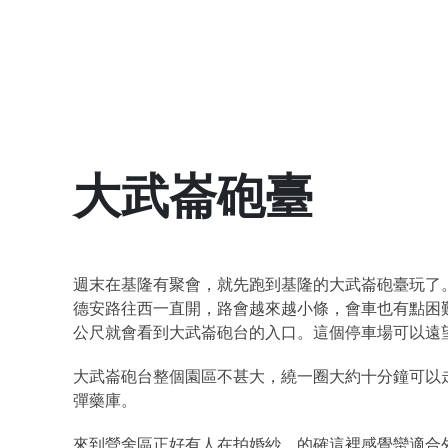
大武崙砲臺
週末在基隆有聚會，就先跑到基隆的大武崙砲臺玩了
德安路往西一直開，路會越來越小條，會車也有點困
公尺就會看到大武崙砲台的入口。這個停車場可以遠
大武崙砲台整個園區不甚大，繞一圈大約十分鐘可以
彈藥庫。
來到營舍區正好有人在拍婚紗，的確這裡感覺蠻適合