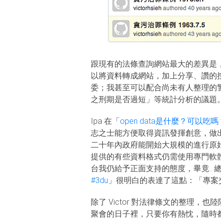
跟現有的法條查詢網站最大的差異是
以將資料轉成網站，加上分享、讚的
委；我甚至可以配合尚未有人整理的
之刑期是否過短」等統計分析的議題
Ipa 在「
open data是什麼？可以吃嗎
志之士能方便取得資訊發揮創意，做
二十年內政府能開始大規模的進行原
提供的有些資料格式仍需使用專門軟
台我仍給予正面支持的態度，畢竟.. 總
#3du
」很明白的表達了這點：「專
除了 Victor 對法律條文的整理，
聚會的日子裡，只要你有熱忱，隨時