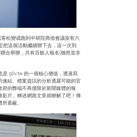
型黑客松變成跑到中研院商借會議室有六
決定把這個活動繼續辦下去，這一次則
場聯合舉辦，共有百餘人報名(雖然並非
 g0v.tw 的一個核心價值，透過寫
的連結、標案資訊的分析透露可能的官
政府的弊端不再僅限於新聞媒體的報
路影片、轉述網路文章就瞭解了吧！傳
體所遮蔽。