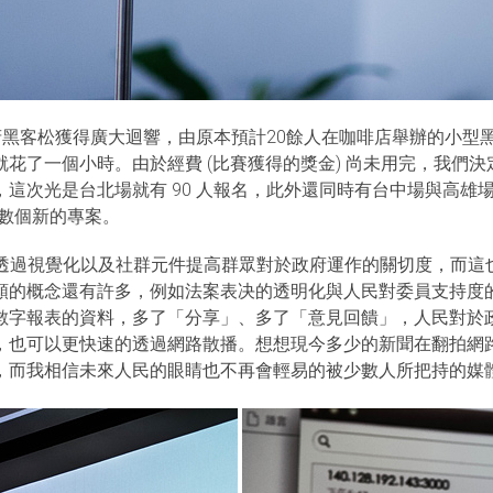
政府黑客松獲得廣大迴響，由原本預計20餘人在咖啡店舉辦的小
花了一個小時。由於經費 (比賽獲得的獎金) 尚未用完，我們
這次光是台北場就有 90 人報名，此外還同時有台中場與高雄
了數個新的專案。
在於透過視覺化以及社群元件提高群眾對於政府運作的關切度，而這也是
類的概念還有許多，例如法案表决的透明化與人民對委員支持度
的數字報表的資料，多了「分享」、多了「意見回饋」，人民對於
，也可以更快速的透過網路散播。想想現今多少的新聞在翻拍網
，而我相信未來人民的眼睛也不再會輕易的被少數人所把持的媒