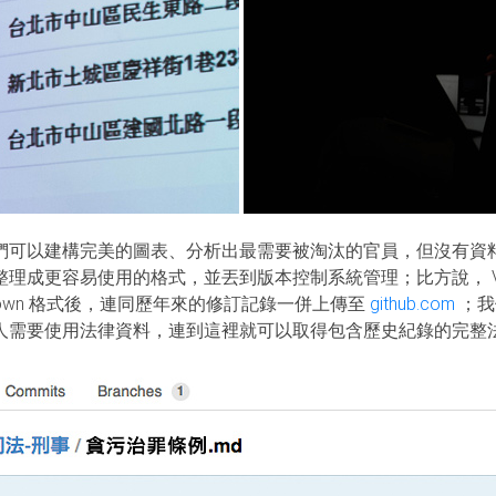
們可以建構完美的圖表、分析出最需要被淘汰的官員，但沒有資
成更容易使用的格式，並丟到版本控制系統管理；比方說， Victo
down 格式後，連同歷年來的修訂記錄一併上傳至
github.com
；我
人需要使用法律資料，連到這裡就可以取得包含歷史紀錄的完整