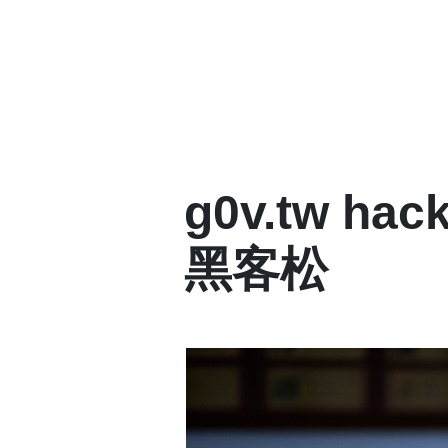
g0v.tw h
黑客松