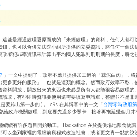
，這些是經過處理還原而成的「未經處理」的資料，任何人都可
按鈕，也可以合併立法院小組所提供的立委資訊，將任何一個法
警政署犯罪率資訊來計算出平均國人犯罪判刑刑期的長度，將之
。
？
」一文中提到了，政府不應只提供加工過的「蒜泥白肉」，將
出更多更好的服務」，也就是這類的概念。然而政府效率不彰，
始資料開放，開放出來的東西也未必是所有人都能很容易處理的
體讀取，有些即時資訊要使用還需要填寫申請單，整體並不是非常
是要跨出第一步的 ) 。 c9s 在其博客中的一文「
台灣零時政府第
案交給政府機關處理，到底要先過多少關卡，接著再拖延幾個月才
也陸陸續續有許多題目開始動工。 Hackathon 在於提供場地跟
都可以坐到家裡的電腦前寫程式改造社會，或者更文青一點的說