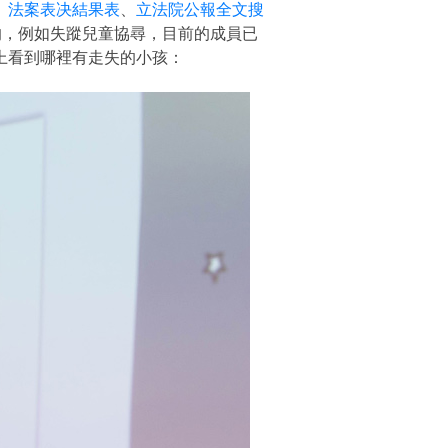
、
法案表决結果表
、
立法院公報全文搜
的，例如失蹤兒童協尋，目前的成員已
上看到哪裡有走失的小孩：