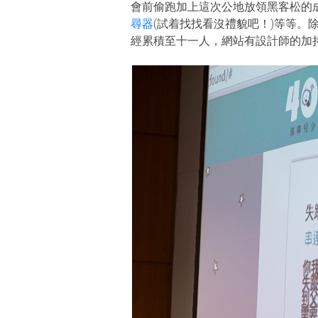
會前偷跑加上這次公地放領黑客松的
尋器
(試着找找看沒禮貌吧！)等等
經累積至十一人，網站有設計師的加