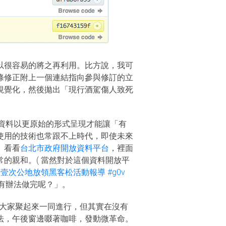
以很容易的將之再利用。比方說，我可
條修正附上一個連結指向參與修訂的立
視覺化，然後拋出「現行酒駕傷人致死
資料以更原始的形式呈現才能讓「有
使用的技術也常跟不上時代，即使未來
。看看
台北市政府開放資料平台
，裡面
的親和。( 當然對於這個資料開放平
壹次公地放領黑客松活動報導 #g0v
有辦法做完呢？」。
食物讓大家聚起來一同進行，但其實在沒有
法，午後窗邊啜著咖啡，發動微革命。