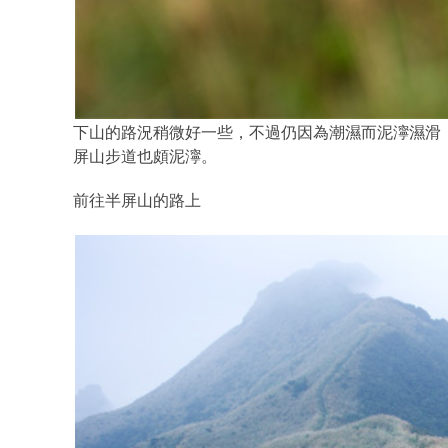
下山的路況稍微好一些，不過仍因為潮濕而泥濘濕滑
屏山步道也頗泥濘。
前往半屏山的路上