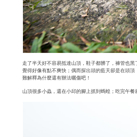
走了半天好不容易抵達山頂，鞋子都髒了，褲管也黑
覺得好像有點不爽快；偶而探出頭的藍天卻是在頭頂
難解釋為什麼還有辦法曬傷吧！
山頂很多小蟲，還在小邱的腳上抓到螞蝗；吃完午餐