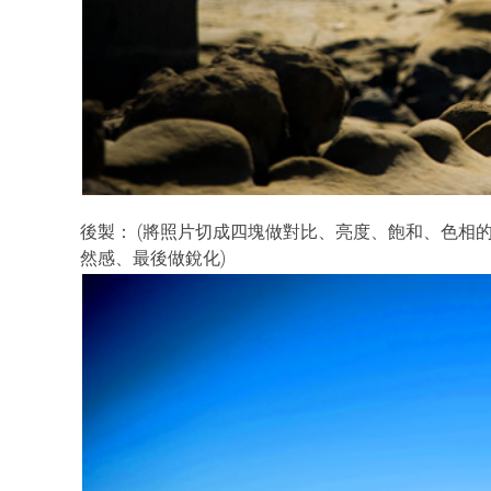
後製： (將照片切成四塊做對比、亮度、飽和、色相
然感、最後做銳化)