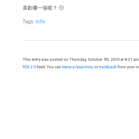
喜歡哪一張呢？ 🙂
Tags:
tofix
This entry was posted on Thursday, October 7th, 2010 at 8:31 am 
RSS 2.0
feed. You can
leave a response
, or
trackback
from your ow