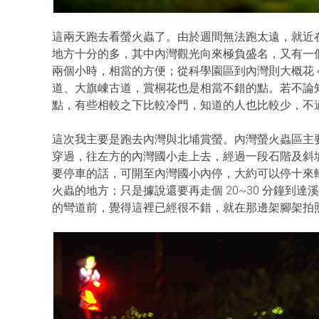
這兩天跑去看螢火蟲了。由於週間無法跑太遠，就近
地方十分的多，其中內灣觀光向來極負盛名，又有一
兩個小時，相當的方便；從科學園區到內灣則大概花 
道、大旗崠古道，賞桐花也是相當不錯的點。若不論
點，有些相較之下比較冷門，知道的人也比較少，不
這次我主要是跑去內灣與北埔賞螢。內灣螢火蟲區主
穿過，往左方的內灣國小走上去，經過一段石階及斜
要停車的話，可開至內灣國小內停，大約可以停十來
火蟲的地方；只是據說還要再走個 20~30 分鐘到
的彎道前，覺得這裡已經很不錯，就在那邊架腳架拍