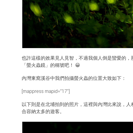
也許這樣的效果見人見智，不過我個人倒是蠻愛的，那就讓我任性
「螢火蟲鏡」的稱號吧！ 😀
內灣東窩溪谷中我們拍攝螢火蟲的位置大致如下：
[mappress mapid=”17″]
以下則是在北埔拍到的照片，這裡與內灣比來說，人
合容納太多的遊客。