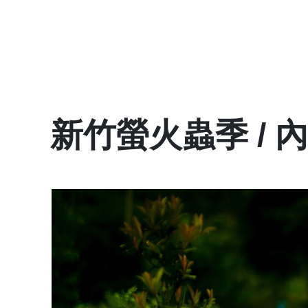
新竹螢火蟲季 /