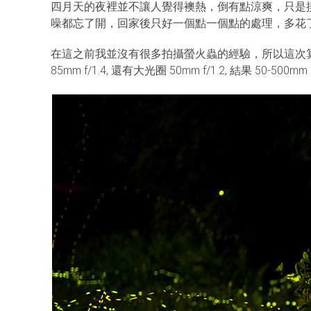
四月天的夜裡並不讓人覺得襖熱，倒有點涼爽，只是
噪都忘了開，回家後只好一個點一個點的處理，多花
在這之前我並沒有很多拍攝螢火蟲的經驗，所以這次算是練習也
85mm f/1.4, 還有大光圈 50mm f/1.2, 結果 