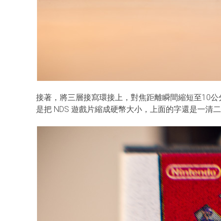
接著，將三層接寫環接上，對焦距離瞬間縮短至10
是把 NDS 遊戲片縮成硬幣大小，上面的字還是一清