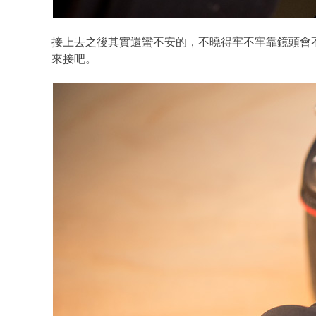
接上去之後其實還蠻不安的，不曉得牢不牢靠鏡頭會
來接吧。