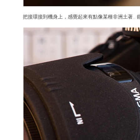
把接環接到機身上，感覺起來有點像某種非洲土著… 鏡頭是 Si