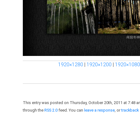
1920×1280
|
1920×1200
|
1920×1080
This entry was posted on Thursday, October 20th, 2011 at 7:48 am
through the
RSS 2.0
feed. You can
leave a response
, or
trackback