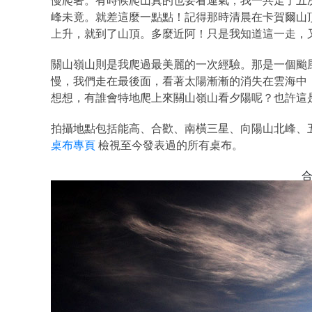
慢爬著。有時候爬山真的也要看運氣；我一共走了五
峰未竟。就差這麼一點點！記得那時清晨在卡賀爾山
上升，就到了山頂。多麼近阿！只是我知道這一走，
關山嶺山則是我爬過最美麗的一次經驗。那是一個颱
慢，我們走在最後面，看著太陽漸漸的消失在雲海中
想想，有誰會特地爬上來關山嶺山看夕陽呢？也許這
拍攝地點包括能高、合歡、南橫三星、向陽山北峰、
桌布專頁
檢視至今發表過的所有桌布。
合