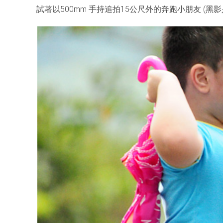
試著以500mm 手持追拍15公尺外的奔跑小朋友 (黑