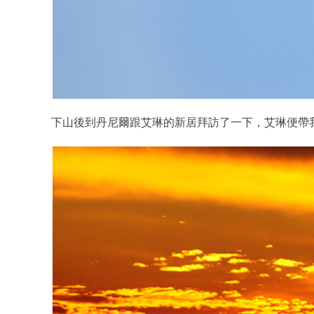
下山後到丹尼爾跟艾琳的新居拜訪了一下，艾琳便帶