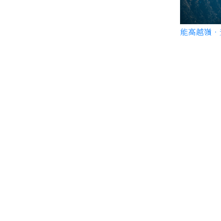
能高越嶺‧