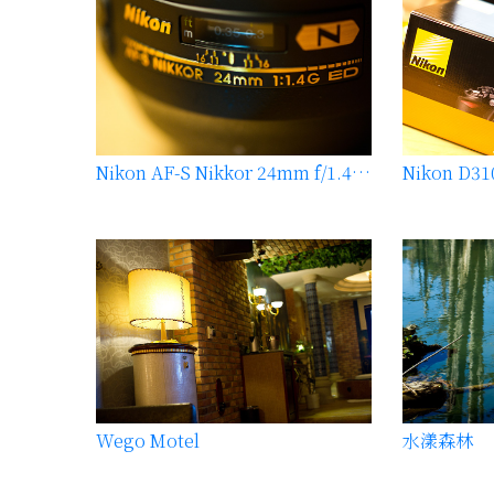
Nikon AF-S Nikkor 24mm f/1.4G ED + Nikon AF-S Nikkor 85mm f/1.4G 開箱
Wego Motel
水漾森林