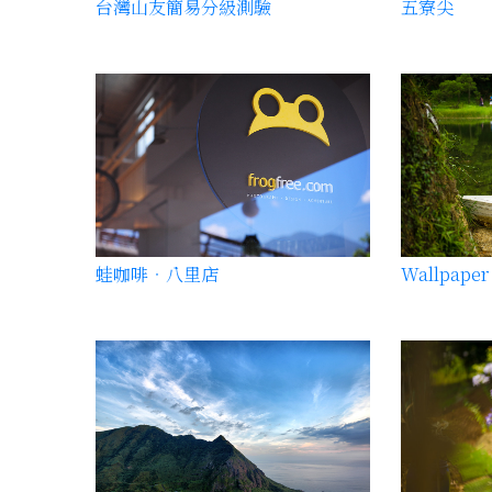
台灣山友簡易分級測驗
五寮尖
蛙咖啡‧八里店
Wallpaper