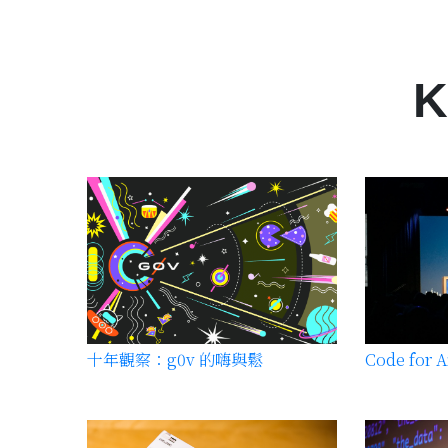
K
十年觀察：g0v 的嗨與鬆