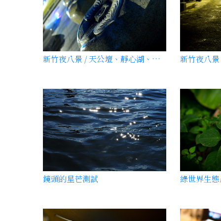
新竹夜八景 / 天公壇、靜心湖、城隍廟與北門大街
鏡頭的星芒測試
綠世界生態