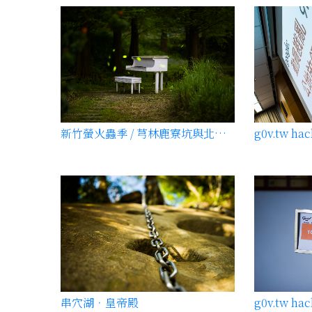
新竹螢火蟲季 / 芎林鹿寮坑與北埔冷泉
串穴湖．皇帝殿