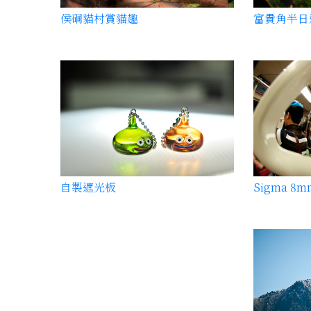
侯硐貓村賞貓趣
富貴角半日
自製遮光板
Sigma 8m