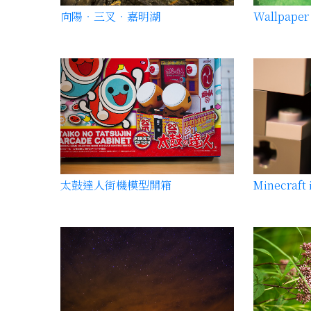
向陽‧三叉‧嘉明湖
Wallpaper 
太鼓達人街機模型開箱