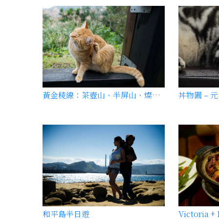
黃金稜線：茶壺山、半屏山、燦光寮山 O 型縱走
丼物園 – 
和平島半日遊
Victoria +